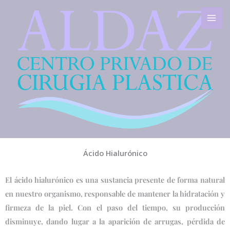
Ir
al
contenido
Ácido Hialurónico
El ácido hialurónico es una sustancia presente de forma natural
en nuestro organismo, responsable de mantener la hidratación y
firmeza de la piel. Con el paso del tiempo, su producción
disminuye, dando lugar a la aparición de arrugas, pérdida de